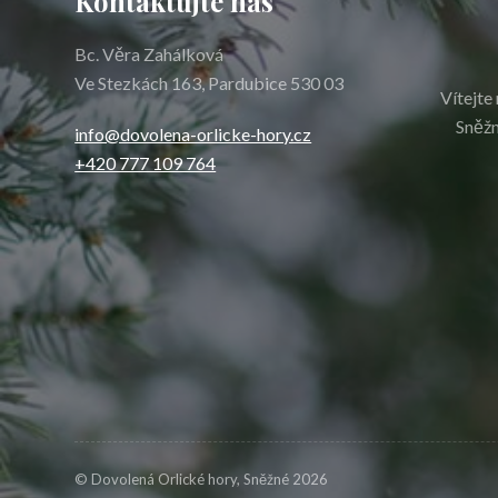
Kontaktujte nás
Bc. Věra Zahálková
Ve Stezkách 163, Pardubice 530 03
Vítejte
Sněžn
info@dovolena-orlicke-hory.cz
+420 777 109 764
©
Dovolená Orlické hory
, Sněžné 2026