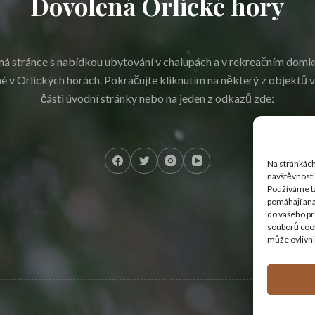
Dovolená Orlické hory
 ná stránce s nabídkou ubytování v chalupách a v rekreačním domk
é v Orlických horách. Pokračujte kliknutím na některý z objektů v
části úvodní stránky nebo na jeden z odkazů zde:
Na stránkách
návštěvnosti 
Používáme ta
pomáhají ana
do vašeho pr
souborů cook
může ovlivni