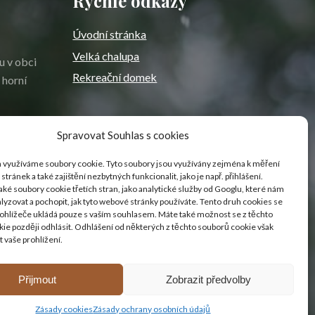
Rychlé odkazy
Úvodní stránka
Velká chalupa
u v obci
Rekreační domek
 horní
Spravovat Souhlas s cookies
 využíváme soubory cookie. Tyto soubory jsou využívány zejména k měření
stránek a také zajištění nezbytných funkcionalit, jako je např. přihlášení.
ké soubory cookie třetích stran, jako analytické služby od Googlu, které nám
lyzovat a pochopit, jak tyto webové stránky používáte. Tento druh cookies se
ohlížeče ukládá pouze s vaším souhlasem. Máte také možnost se z těchto
ie později odhlásit. Odhlášení od některých z těchto souborů cookie však
t vaše prohlížení.
Přijmout
Zobrazit předvolby
Zásady ochrany osobních údajů
|
Zásady cookies (EU)
Zásady cookies
Zásady ochrany osobních údajů