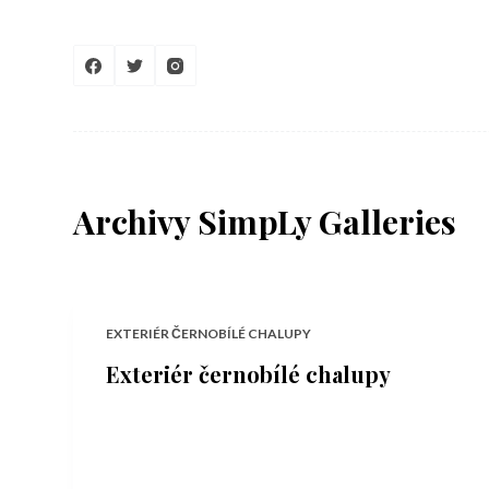
S
k
i
p
t
o
Archivy
SimpLy Galleries
c
o
n
t
EXTERIÉR ČERNOBÍLÉ CHALUPY
e
Exteriér černobílé chalupy
n
t