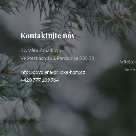
Kontaktujte nás
Bc. Věra Zahálková
Ve Stezkách 163, Pardubice 530 03
Vítejte
Sněžn
info@dovolena-orlicke-hory.cz
+420 777 109 764