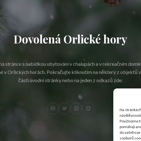
Dovolená Orlické hory
 ná stránce s nabídkou ubytování v chalupách a v rekreačním domk
é v Orlických horách. Pokračujte kliknutím na některý z objektů v
části úvodní stránky nebo na jeden z odkazů zde:
Na stránkách
návštěvnosti 
Používáme ta
pomáhají ana
do vašeho pr
souborů cook