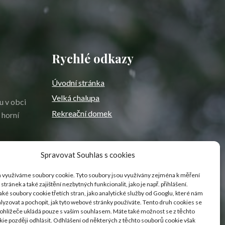
Rychlé odkazy
Úvodní stránka
Velká chalupa
u v obci
Rekreační domek
 horní
Spravovat Souhlas s cookies
 využíváme soubory cookie. Tyto soubory jsou využívány zejména k měření
stránek a také zajištění nezbytných funkcionalit, jako je např. přihlášení.
ké soubory cookie třetích stran, jako analytické služby od Googlu, které nám
lyzovat a pochopit, jak tyto webové stránky používáte. Tento druh cookies se
ohlížeče ukládá pouze s vaším souhlasem. Máte také možnost se z těchto
ie později odhlásit. Odhlášení od některých z těchto souborů cookie však