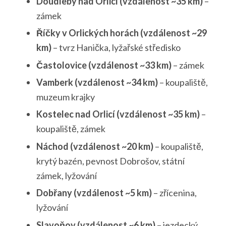
Doudleby nad Orlicí (vzdálenost ~35 km)
–
zámek
Říčky v Orlických horách (vzdálenost ~29
km)
– tvrz Hanička, lyžařské středisko
Častolovice (vzdálenost ~33 km)
– zámek
Vamberk (vzdálenost ~34 km)
– koupaliště,
muzeum krajky
Kostelec nad Orlicí (vzdálenost ~35 km)
–
koupaliště, zámek
Náchod (vzdálenost ~20 km)
– koupaliště,
krytý bazén, pevnost Dobrošov, státní
zámek, lyžování
Dobřany (vzdálenost ~5 km)
– zřícenina,
lyžování
Slavoňov (vzdálenost ~6 km)
– jezdecký