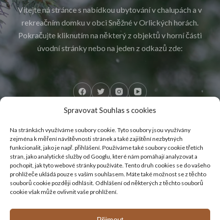
Vítejte ná stránce s nabídkou ubytování v chalupách a v
rekreačním domku v obci Sněžné v Orlických horách.
Pokračujte kliknutím na některý z objektů v horní části
úvodní stránky nebo na jeden z odkazů zde:
Spravovat Souhlas s cookies
Na stránkách využíváme soubory cookie. Tyto soubory jsou využívány
Rychlé odkazy
zejména k měření návštěvnosti stránek a také zajištění nezbytných
funkcionalit, jako je např. přihlášení. Používáme také soubory cookie třetích
stran, jako analytické služby od Googlu, které nám pomáhají analyzovat a
Úvodní stránka
pochopit, jak tyto webové stránky používáte. Tento druh cookies se do vašeho
Velká chalupa
prohlížeče ukládá pouze s vaším souhlasem. Máte také možnost se z těchto
souborů cookie později odhlásit. Odhlášení od některých z těchto souborů
Rekreační domek
cookie však může ovlivnit vaše prohlížení.
Přijmout