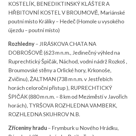
KOSTELÍK, BENEDIKTINSKÝ KLÁŠTER A
HŘBITOVNÍ KOSTEL V BROUMOVĚ, Mariánské
poutní místo Králíky – Hedeč (Homole u vysokého
újezdu – poutní místo)
Rozhledny
– JIRÁSKOVA CHATA NA
DOBROŠOVĚ (623 m n.m., Jedinečný výhled na
Ruprechtický Špičák, Náchod, vodní nádrž Rozkoš ,
Broumovské stěny a Orlické hory, Krkonoše,
Zvičinu), ŽALTMAN (738 m n.m. v Jestřebích
horách celoroční přístup ), RUPRECHTICKÝ
ŠPIČÁK (880 m n.m. – 8 km od Meziměstí v Javořích
horách), TYRŠOVA ROZHLEDNA VAMBERK,
ROZHLEDNA SKUHROV N.B.
Zříceniny hradu
– Frymburk u Nového Hrádku,