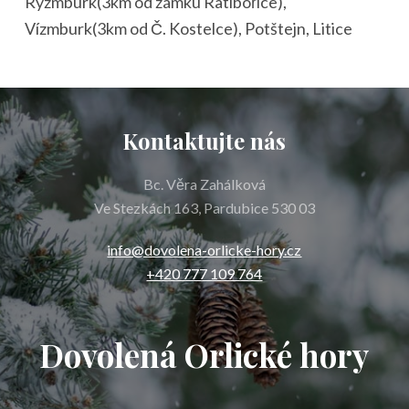
Rýzmburk(3km od zámku Ratibořice),
Vízmburk(3km od Č. Kostelce), Potštejn, Litice
Kontaktujte nás
Bc. Věra Zahálková
Ve Stezkách 163, Pardubice 530 03
info@dovolena-orlicke-hory.cz
+420 777 109 764
Dovolená Orlické hory