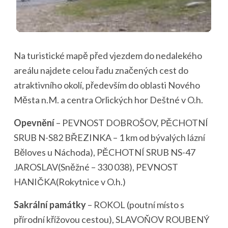
Na turistické mapě před vjezdem do nedalekého
areálu najdete celou řadu značených cest do
atraktivního okolí, především do oblasti Nového
Města n.M. a centra Orlických hor Deštné v O.h.
Opevnění
– PEVNOST DOBROŠOV, PĚCHOTNÍ
SRUB N-S82 BŘEZINKA – 1 km od bývalých lázní
Běloves u Náchoda), PĚCHOTNÍ SRUB NS-47
JAROSLAV(Sněžné – 330 038), PEVNOST
HANIČKA(Rokytnice v O.h.)
Sakrální památky
– ROKOL (poutní místo s
přírodní křížovou cestou), SLAVOŇOV ROUBENÝ