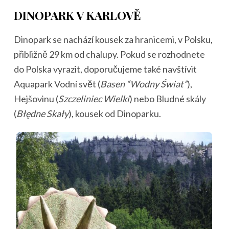
DINOPARK V KARLOVĚ
Dinopark se nachází kousek za hranicemi, v Polsku,
přibližně 29 km od chalupy. Pokud se rozhodnete
do Polska vyrazit, doporučujeme také navštívit
Aquapark Vodní svět (
Basen “Wodny Świat”
),
Hejšovinu (
Szczeliniec Wielki
) nebo Bludné skály
(
Błędne Skały
), kousek od Dinoparku.