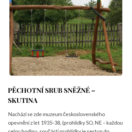
PĚCHOTNÍ SRUB SNĚŽNÉ –
SKUTINA
Nachází se zde muzeum československého
opevnění z let 1935-38, (prohlídky SO, NE – každou
celou hodinu, součástí prohlídky je sestup do