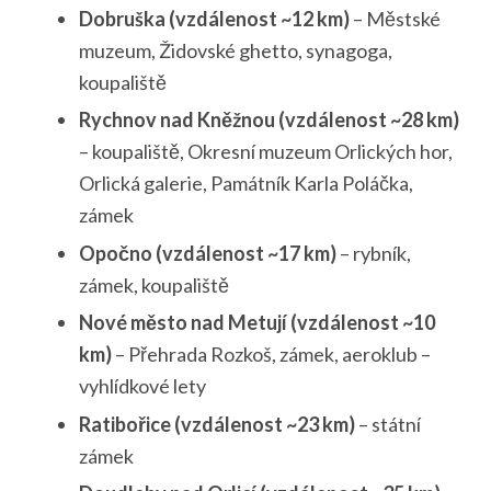
Dobruška (vzdálenost ~12 km)
– Městské
muzeum, Židovské ghetto, synagoga,
koupaliště
Rychnov nad Kněžnou (vzdálenost ~28 km)
– koupaliště, Okresní muzeum Orlických hor,
Orlická galerie, Památník Karla Poláčka,
zámek
Opočno (vzdálenost ~17 km)
– rybník,
zámek, koupaliště
Nové město nad Metují (vzdálenost ~10
km)
– Přehrada Rozkoš, zámek, aeroklub –
vyhlídkové lety
Ratibořice (vzdálenost ~23 km)
– státní
zámek