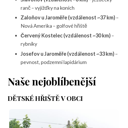
ranč – vyjížďky na koních
Zaloňov u Jaroměře (vzdálenost ~37 km)
–
Nová Amerika – golfové hřiště
Červený Kostelec (vzdálenost ~30 km)
–
rybníky
Josefov u Jaroměře (vzdálenost ~33 km)
–
pevnost, podzemní lapidárium
Naše nejoblíbenější
DĚTSKÉ HŘIŠTĚ V OBCI