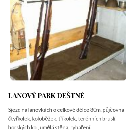
LANOVÝ PARK DEŠTNÉ
Sjezd na lanovkách o celkové délce 80m, půjčovna
čtyřkolek, koloběžek, tříkolek, terénních bruslí,
horských kol, umělá stěna, rybaření.