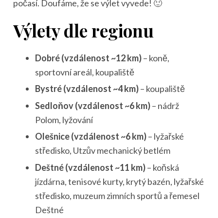
počasí. Doufáme, že se výlet vyvede! 🙂
Výlety dle regionu
Dobré (vzdálenost ~12 km)
– koně,
sportovní areál, koupaliště
Bystré (vzdálenost ~4 km)
– koupaliště
Sedloňov (vzdálenost ~6 km)
– nádrž
Polom, lyžování
Olešnice (vzdálenost ~6 km)
– lyžařské
středisko, Utzův mechanický betlém
Deštné (vzdálenost ~11 km)
– koňská
jízdárna, tenisové kurty, krytý bazén, lyžařské
středisko, muzeum zimních sportů a řemesel
Deštné