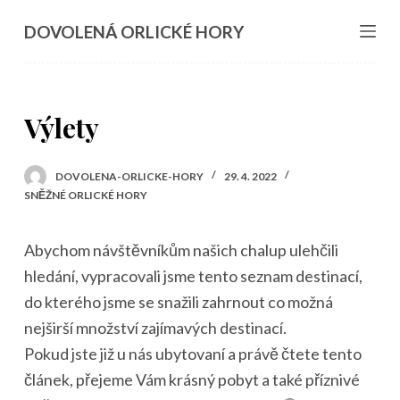
S
DOVOLENÁ ORLICKÉ HORY
k
i
p
Výlety
t
o
c
DOVOLENA-ORLICKE-HORY
29. 4. 2022
SNĚŽNÉ ORLICKÉ HORY
o
n
Abychom návštěvníkům našich chalup ulehčili
t
hledání, vypracovali jsme tento seznam destinací,
e
do kterého jsme se snažili zahrnout co možná
n
nejširší množství zajímavých destinací.
t
Pokud jste již u nás ubytovaní a právě čtete tento
článek, přejeme Vám krásný pobyt a také příznivé